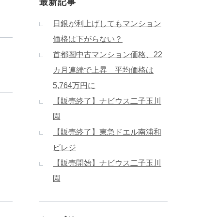
最新記事
日銀が利上げしてもマンション
価格は下がらない？
首都圏中古マンション価格、22
カ月連続で上昇 平均価格は
5,764万円に
【販売終了】ナビウス二子玉川
園
【販売終了】東急ドエル南浦和
ビレジ
【販売開始】ナビウス二子玉川
園