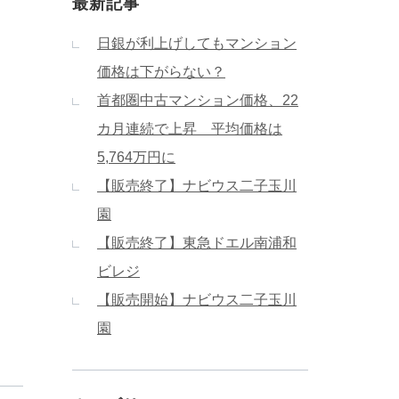
最新記事
日銀が利上げしてもマンション
価格は下がらない？
首都圏中古マンション価格、22
カ月連続で上昇 平均価格は
5,764万円に
【販売終了】ナビウス二子玉川
園
【販売終了】東急ドエル南浦和
ビレジ
【販売開始】ナビウス二子玉川
園