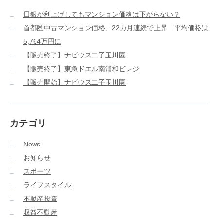
日銀が利上げしてもマンション価格は下がらない？
首都圏中古マンション価格、22カ月連続で上昇 平均価格は
5,764万円に
【販売終了】ナビウス二子玉川園
【販売終了】東急ドエル南浦和ビレジ
【販売開始】ナビウス二子玉川園
カテゴリ
News
お知らせ
スポーツ
ライフスタイル
不動産投資
収益不動産