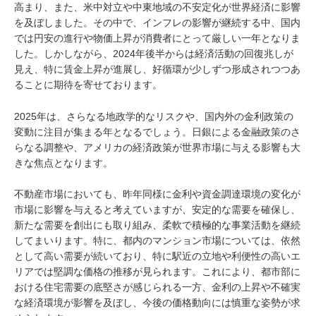
高まり、また、米中対立や中東地域の不安定化が世界経済に影響
を及ぼしました。その中で、インフレの影響が継続する中、国内
では円安の進行や物価上昇が消費者にとって厳しい一年となりま
した。しかしながら、2024年後半からは経済活動の回復兆しが
見え、特に賃金上昇が進展し、好循環が少しずつ形成されつつあ
ることに期待を寄せております。
2025年は、さらなる地政学的なリスクや、国内外の金利政策の
変動に注目が集まる年となるでしょう。日銀による金融政策のさ
らなる調整や、アメリカの経済政策が世界市場に与える影響も大
きな焦点となります。
不動産市場においても、昨年同様に金利や資金調達環境の変化が
市場に影響を与えると考えていますが、安定的な需要を確保し、
新たな需要を創出にも取り組み、柔軟で積極的な事業活動を継続
してまいります。特に、都内のマンション市場については、依然
として高い需要が続いており、特に駅近の立地や利便性の高いエ
リアでは堅調な価格の推移が見られます。これにより、都市部に
おける住宅需要の底堅さが感じられる一方、金利の上昇や不確実
な経済環境が影響を及ぼし、今後の価格動向には慎重な姿勢が求