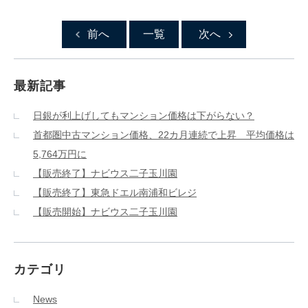
前へ
一覧
次へ
最新記事
日銀が利上げしてもマンション価格は下がらない？
首都圏中古マンション価格、22カ月連続で上昇 平均価格は
5,764万円に
【販売終了】ナビウス二子玉川園
【販売終了】東急ドエル南浦和ビレジ
【販売開始】ナビウス二子玉川園
カテゴリ
News