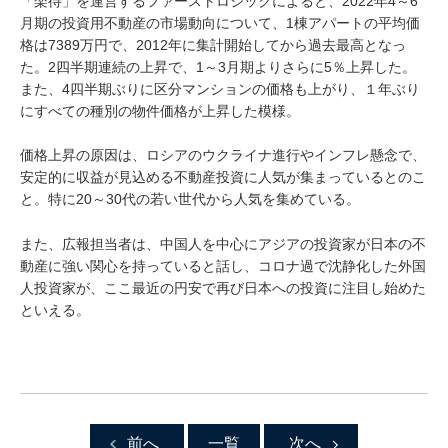
「楽待」を運営するファーストロジックによると、2022年4～6
月期の投資用不動産の市場動向について、1棟アパートの平均価
格は7389万円で、2012年に集計開始してから過去最高となっ
た。2四半期連続の上昇で、1～3月期よりさらに5％上昇した。
また、4四半期ぶりに区分マンションの価格も上がり、１年ぶり
にすべての種別の物件価格が上昇した模様。
価格上昇の原因は、ロシアのウクライナ進行やインフレ懸念で、
安定的に収益が見込める不動産投資に人気が集まっているとのこ
と。特に20～30代の若い世代から人気を集めている。
また、広報担当者は、中国人を中心にアジアの投資家が日本の不
動産に強い関心を持っていると話し、コロナ過で沈静化した外国
人投資家が、ここ最近の円安で再び日本への投資に注目し始めた
といえる。
前へ
一覧
次へ