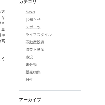
カテゴリ
き方
News
とな
お知らせ
動き
スポーツ
、金
ライフスタイル
緩や
層高
不動産投資
収益不動産
市況
よう
未分類
販売物件
雑件
アーカイブ