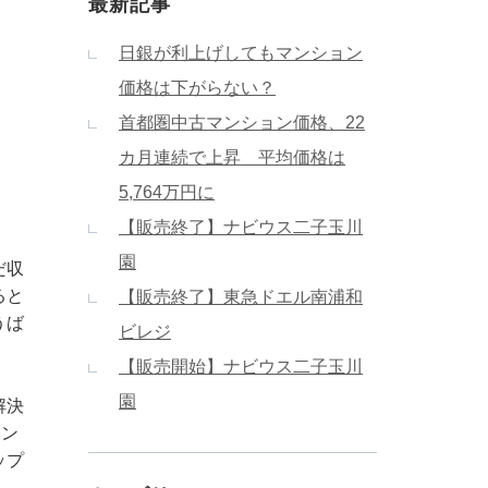
最新記事
日銀が利上げしてもマンション
価格は下がらない？
首都圏中古マンション価格、22
カ月連続で上昇 平均価格は
5,764万円に
【販売終了】ナビウス二子玉川
園
だ収
ると
【販売終了】東急ドエル南浦和
うば
ビレジ
【販売開始】ナビウス二子玉川
園
解決
ラン
ップ