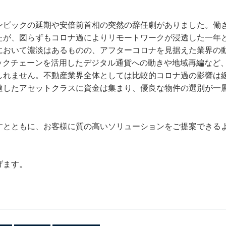
ピックの延期や安倍前首相の突然の辞任劇がありました。働
たが、図らずもコロナ過によりリモートワークが浸透した一年
において濃淡はあるものの、アフターコロナを見据えた業界の
ックチェーンを活用したデジタル通貨への動きや地域再編など
しれません。不動産業界全体としては比較的コロナ過の影響は
適したアセットクラスに資金は集まり、優良な物件の選別が一
とともに、お客様に質の高いソリューションをご提案できる
げます。