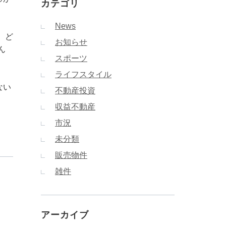
カテゴリ
News
、ど
お知らせ
ん
スポーツ
ライフスタイル
ない
不動産投資
収益不動産
市況
未分類
販売物件
雑件
アーカイブ