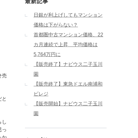
最新記事
日銀が利上げしてもマンション
価格は下がらない？
首都圏中古マンション価格、22
カ月連続で上昇 平均価格は
5,764万円に
【販売終了】ナビウス二子玉川
園
せ売
【販売終了】東急ドエル南浦和
ビレジ
だと
【販売開始】ナビウス二子玉川
園
らし
思っ
っか