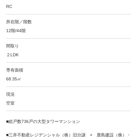
RC
所在階／階数
12階/44階
間取り
２LDK
専有面積
68.35㎡
現況
空室
■総戸数736戸の大型タワーマンション
■三井不動産レジデンシャル（株）旧分譲 × 鹿島建設（株）・